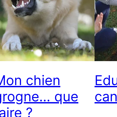
Mon chien
Edu
grogne… que
can
faire ?