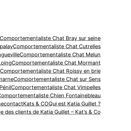
Comportementaliste Chat Bray sur seine
palay
Comportementaliste Chat Cutrelles
gueville
Comportementaliste Chat Melun
Loing
Comportementaliste Chat Mormant
Comportementaliste Chat Roissy en brie
marne
Comportementaliste Chat sur Sens
Pénil
Comportementaliste Chat Vimpelles
Comportementaliste Chien Fontainebleau
ne
contact
Kats & CO
Qui est Katia Guillet ?
des clients de Katia Guillet – Kat’s & Co