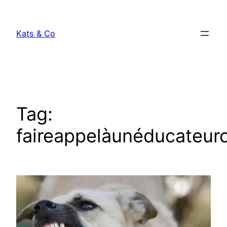
Skip
to
Kats & Co
content
Tag:
faireappelàunéducateur