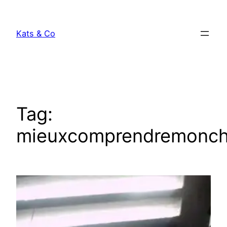
Skip
to
Kats & Co
content
Tag:
mieuxcomprendremonch