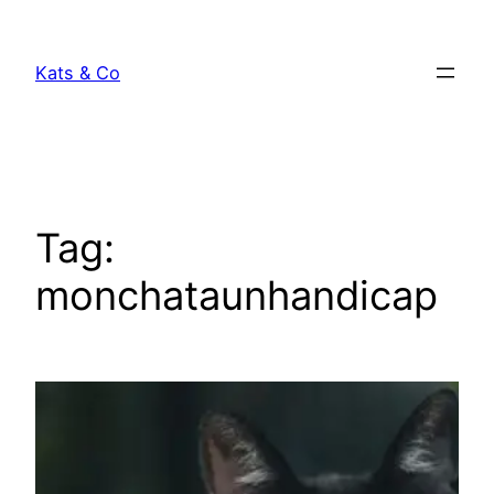
Skip
to
Kats & Co
content
Tag:
monchataunhandicap