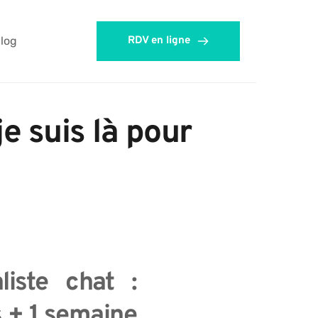
log
RDV en ligne
 suis là pour 
iste chat : 
 + 1 semaine 