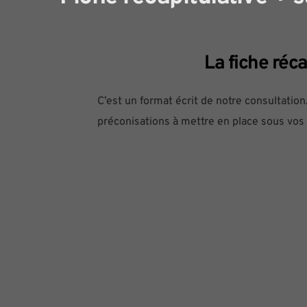
La fiche réca
C’est un format écrit de notre consultation
préconisations à mettre en place sous vos ye