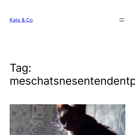
Skip
to
Kats & Co
content
Tag:
meschatsnesentendent