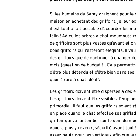
Si les humains de Samy craignent pour le 
maison en achetant des griffoirs, je leur ex
il est tout à fait possible d’accorder les m
félin ! Adieu les arbres à chat moumoute ro
de griffoirs sont plus vastes qu’avant et o
bons griffoirs qui resteront élégants. Il va
des griffoirs que de continuer à changer d
mois (question de budget !). Cela permettra
d’être plus détendu et d’être bien dans ses
quoi l’arbre à chat idéal ?
Les griffoirs doivent être dispersés à des 
Les griffoirs doivent être
visibles
, l’empla
primordial. Il faut que les griffoirs soient
s
en place quand le chat effectue ses griffad
griffoir qui va lui tomber sur le coin du mu
voudra plus y revenir, sécurité avant tout !)
assez hauts pour les verticaux afin que le 