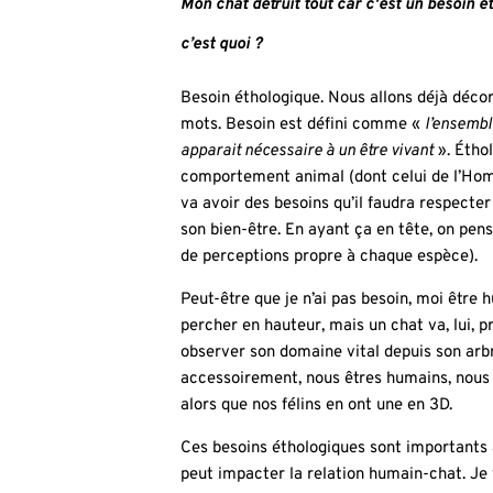
Mon chat détruit tout car c'est un besoin é
c’est quoi ?
Besoin éthologique. Nous allons déjà décor
mots. Besoin est défini comme «
l’ensembl
apparait nécessaire à un être vivant
». Étho
comportement animal (dont celui de l’Ho
va avoir des besoins qu’il faudra respect
son bien-être. En ayant ça en tête, on pense
de perceptions propre à chaque espèce).
Peut-être que je n’ai pas besoin, moi être
percher en hauteur, mais un chat va, lui, pr
observer son domaine vital depuis son arb
accessoirement, nous êtres humains, nous
alors que nos félins en ont une en 3D.
Ces besoins éthologiques sont importants 
peut impacter la relation humain-chat. Je