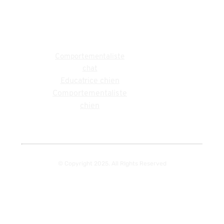
Comportementaliste chat Seine-et-Marne
Comportementaliste
Activités
chat
Educatrice chien
Comportementaliste
chien
© Copyright 2025. All RIghts Reserved