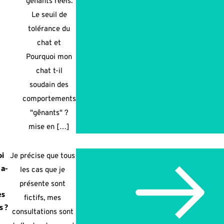
gênants réels.
Le seuil de
tolérance du
chat et
Pourquoi mon
chat t-il
soudain des
comportements
"gênants" ?
mise en […]
i
Je précise que tous
 a-
les cas que je
présente sont
es
fictifs, mes
s ?
consultations sont