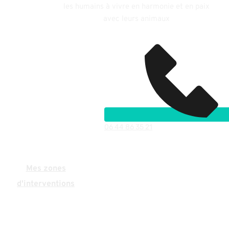
les humains à vivre en harmonie et en paix
avec leurs animaux
Contact
06 44 86 35 21
Mes zones
d'interventions