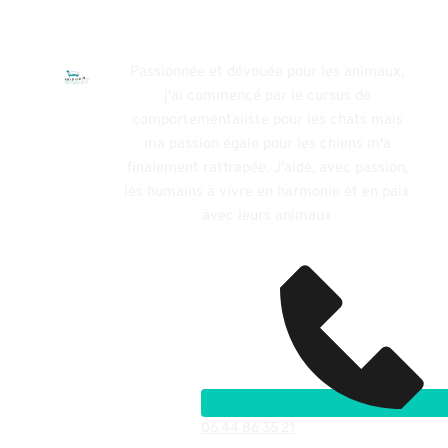
Passionnée et dévouée pour les animaux,
j'ai commencé par le cursus de
comportementaliste pour les chats mais
ma passion égale pour les chiens m'a
finalement rattrapée. J'aide, avec passion,
les humains à vivre en harmonie et en paix
avec leurs animaux
Contact
06 44 86 35 21