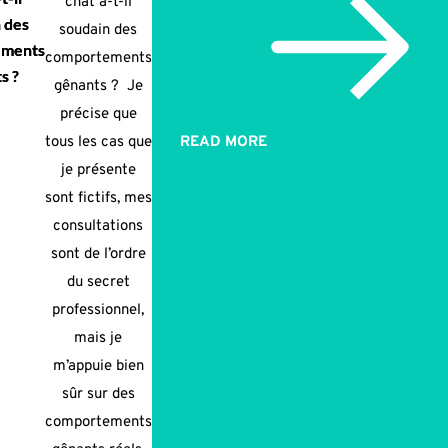
chat a-t-il
 des
soudain des
ements
comportements
s ?
gênants ? Je
précise que
tous les cas que
READ MORE
je présente
sont fictifs, mes
consultations
sont de l’ordre
du secret
professionnel,
mais je
m’appuie bien
sûr sur des
comportements