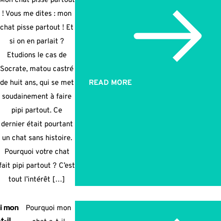
Mon chat pisse partout
! Vous me dites : mon
chat pisse partout ! Et
si on en parlait ?
Etudions le cas de
Socrate, matou castré
de huit ans, qui se met
READ MORE
soudainement à faire
pipi partout. Ce
dernier était pourtant
un chat sans histoire.
Pourquoi votre chat
fait pipi partout ? C’est
tout l’intérêt […]
i mon
Pourquoi mon
t-il